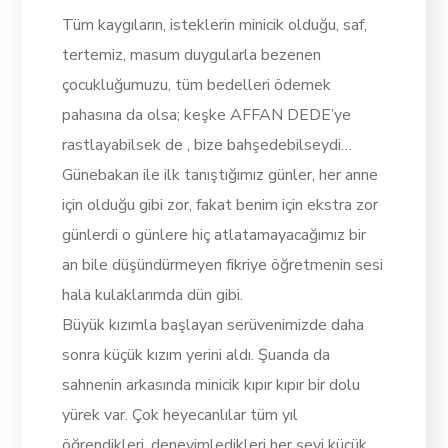
Tüm kaygıların, isteklerin minicik olduğu, saf,
tertemiz, masum duygularla bezenen
çocukluğumuzu, tüm bedelleri ödemek
pahasına da olsa; keşke AFFAN DEDE’ye
rastlayabilsek de , bize bahşedebilseydi…
Günebakan ile ilk tanıştığımız günler, her anne
için olduğu gibi zor, fakat benim için ekstra zor
günlerdi o günlere hiç atlatamayacağımız bir
an bile düşündürmeyen fikriye öğretmenin sesi
hala kulaklarımda dün gibi.
Büyük kızımla başlayan serüvenimizde daha
sonra küçük kızım yerini aldı. Şuanda da
sahnenin arkasında minicik kıpır kıpır bir dolu
yürek var. Çok heyecanlılar tüm yıl
öğrendikleri, deneyimledikleri her şeyi küçük