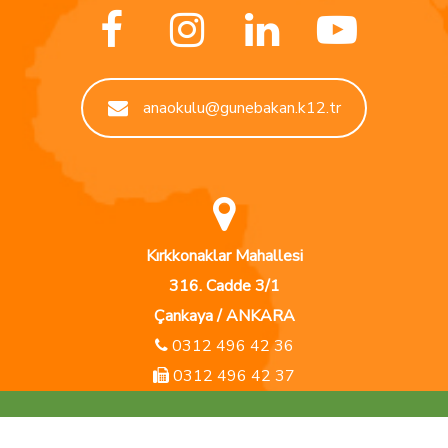
anaokulu@gunebakan.k12.tr
Kırkkonaklar Mahallesi
316. Cadde 3/1
Çankaya / ANKARA
0312 496 42 36
0312 496 42 37
Copyright © 2019 Tüm Hakları Saklıdır
Günebakan Anaokulu