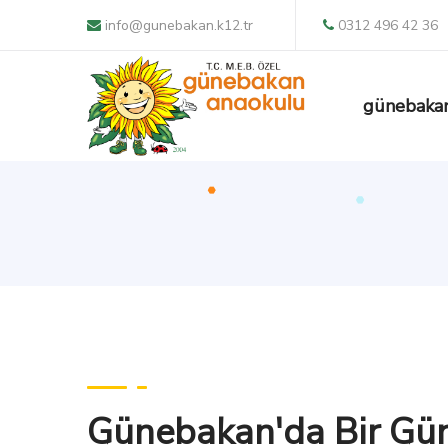
info@gunebakan.k12.tr
0312 496 42 36
günebaka
Günebakan'da Bir Gü