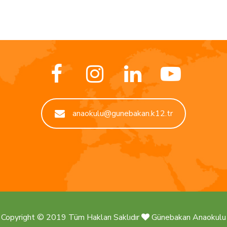
anaokulu@gunebakan.k12.tr
Copyright © 2019 Tüm Hakları Saklıdır
Günebakan Anaokulu